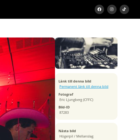
Exponeringstid
1/13 sek
Bländare
f/7.1
Kamera
NIKON Z 6_2
Tagen
Länk till denna bild
2024:11:10 00:21:22
Permanent länk till denna bild
ISO
Fotograf
800
Eric Ljungberg (CFFC)
Brännvidd
Bild-ID
17 mm
87283
Nästa bild
Högerpil / Mellanslag