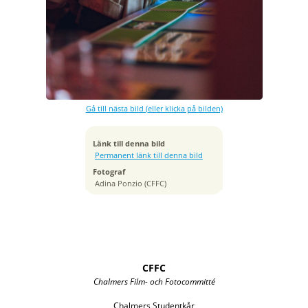
Exponeringstid
1/160 sek
Bländare
f/1.4
Kamera
Canon EOS R6
Gå till nästa bild (eller klicka på bilden)
Tagen
2022:11:26 23:34:43
ISO
Länk till denna bild
3200
Permanent länk till denna bild
Brännvidd
Fotograf
85 mm
Adina Ponzio (CFFC)
CFFC
Chalmers Film- och Fotocommitté
Chalmers Studentkår