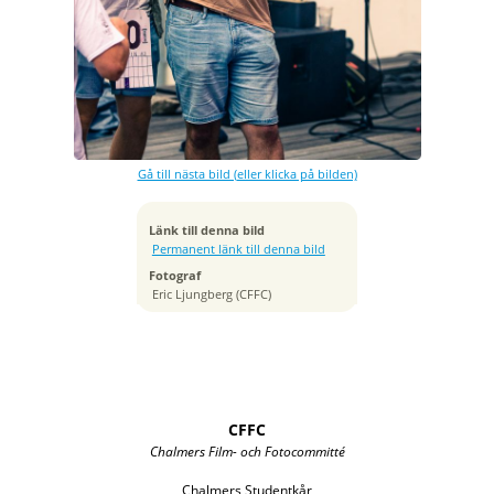
Exponeringstid
1/320 sek
Bländare
f/2.8
Kamera
Canon EOS-1D X Mark II
Gå till nästa bild (eller klicka på bilden)
Tagen
2022:08:18 20:05:22
ISO
Länk till denna bild
800
Permanent länk till denna bild
Brännvidd
Fotograf
105 mm
Eric Ljungberg (CFFC)
CFFC
Chalmers Film- och Fotocommitté
Chalmers Studentkår