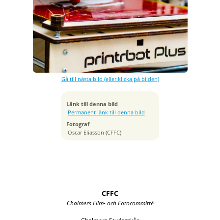
Exponeringstid
1/160 sek
Bländare
f/2.8
Kamera
NIKON D7000
Gå till nästa bild (eller klicka på bilden)
Tagen
2014:05:10 10:29:01
ISO
Länk till denna bild
100
Permanent länk till denna bild
Brännvidd
Fotograf
50 mm
Oscar Eliasson (CFFC)
CFFC
Chalmers Film- och Fotocommitté